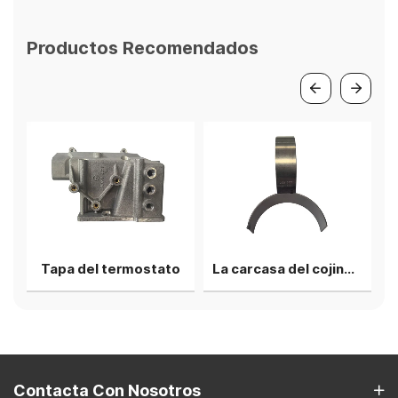
Productos Recomendados
para tubo de escape
Tapa del termostato
La carcasa del cojinete de biela superior
Contacta Con Nosotros