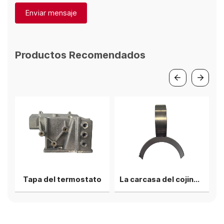
Enviar mensaje
Productos Recomendados
para tubo de escape
Tapa del termostato
La carcasa del cojinete de biela superior