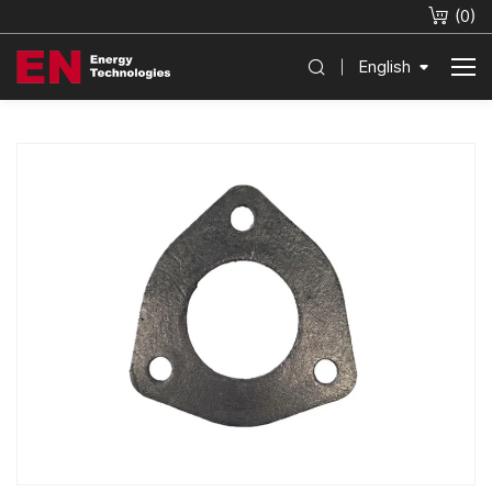
(
0
)
English