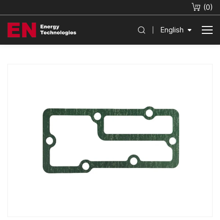
(
0
)
English