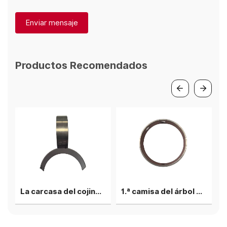
Enviar mensaje
Productos Recomendados
o
La carcasa del cojinete de biela superior
1.ª camisa del árbol de levas