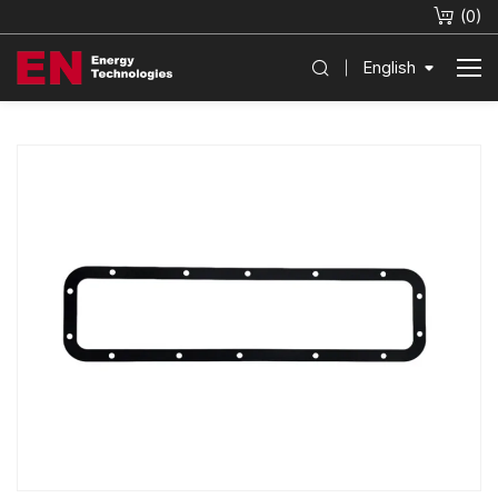
(
0
)
English