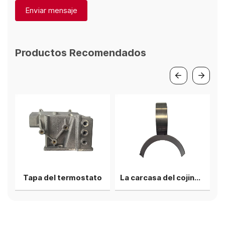
Enviar mensaje
Productos Recomendados
para tubo de escape
Tapa del termostato
La carcasa del cojinete de biela superior