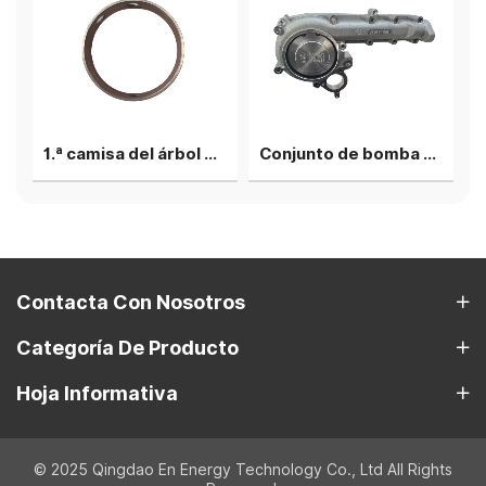
rior
1.ª camisa del árbol de levas
Conjunto de bomba de agua
Contacta Con Nosotros
Categoría De Producto
Hoja Informativa
© 2025 Qingdao En Energy Technology Co., Ltd All Rights