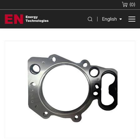
(
0
)
English