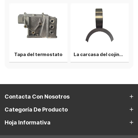
para tubo de escape
Tapa del termostato
La carcasa del cojinete de biela superior
Contacta Con Nosotros
Categoría De Producto
Hoja Informativa