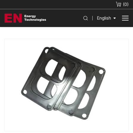
(
0
)
English