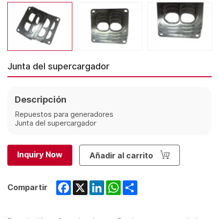
Junta del supercargador
Descripción
Repuestos para generadores
Junta del supercargador
Inquiry Now
Añadir al carrito
Facebook
X
LinkedIn
WhatsApp
Share
Compartir