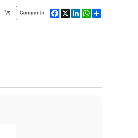
Facebook
X
LinkedIn
WhatsApp
Share
Compartir
o