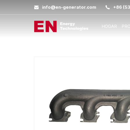
info@en-generator.com
+86 (5
HOGAR
PR