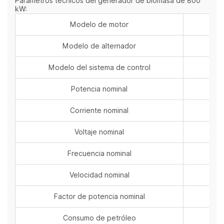
Parámetros técnicos del generador de biomasa de 800
kW:
Modelo de motor
Modelo de alternador
Modelo del sistema de control
Potencia nominal
k
Corriente nominal
Voltaje nominal
Frecuencia nominal
Velocidad nominal
Factor de potencia nominal
Consumo de petróleo