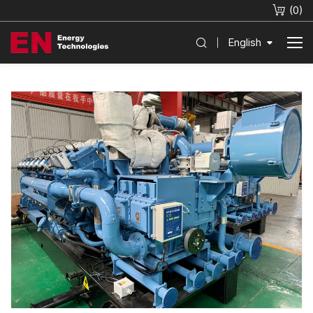
(
0
)
English