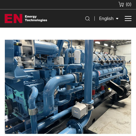
(
0
)
English