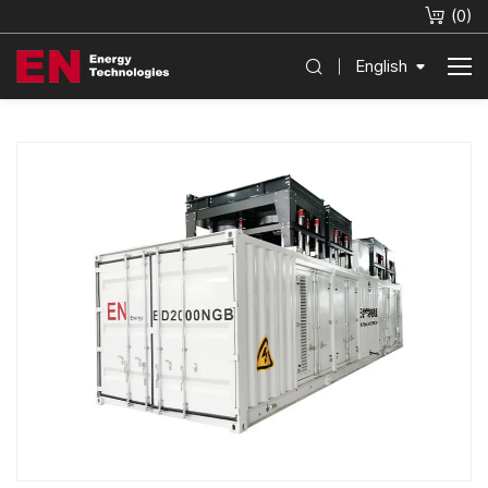
(
0
)
English