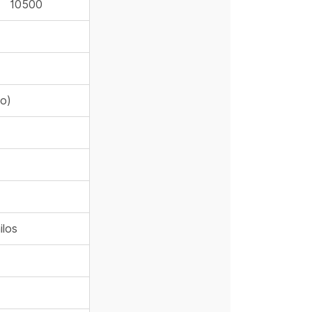
10500
o)
ilos