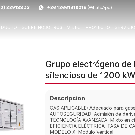
32) 88913303
+86 18661918319
(WhatsApp)
ODUCTO
SOBRE NOSOTROS
VIDEO
PROYECTO
SERVICI
Grupo electrógeno de 
silencioso de 1200 k
Descripción
GAS APLICABLE: Adecuado para gases
AUTOSEGURIDAD: Admisión de derivac
TECNOLOGÍA AVANZADA: Mixto en cilind
EFICIENCIA ELÉCTRICA, TASA DE CA
MODELO X: Módulo Vertical.