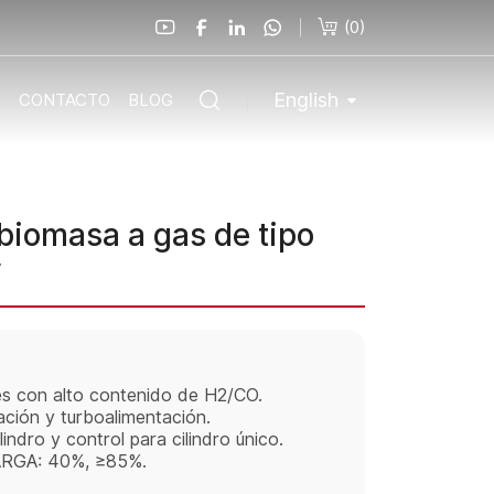
(
0
)
English
O
CONTACTO
BLOG
biomasa a gas de tipo
W
 con alto contenido de H2/CO.
ión y turboalimentación.
ro y control para cilindro único.
RGA: 40%, ≥85%.