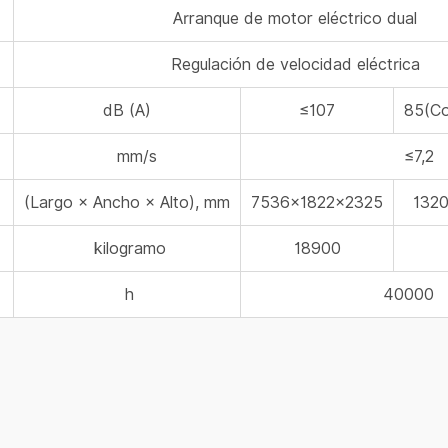
Arranque de motor eléctrico dual
Regulación de velocidad eléctrica
dB (A)
≤107
85(Co
mm/s
≤7,2
(Largo × Ancho × Alto), mm
7536×1822×2325
132
kilogramo
18900
h
40000