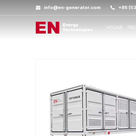
info@en-generator.com
+86 (5
HOGAR
PR