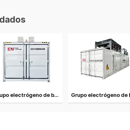
dados
Grupo electrógeno de biomasa a gas de tipo silencioso de 500 kW