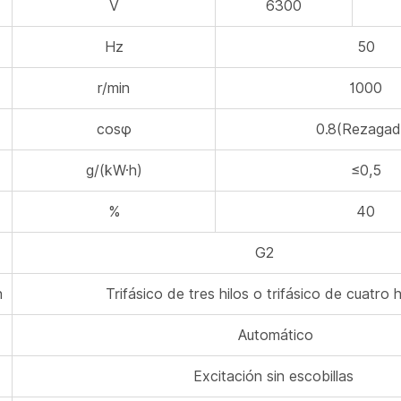
V
6300
Hz
50
r/min
1000
cosφ
0.8(Rezagad
g/(kW·h)
≤0,5
%
40
G2
n
Trifásico de tres hilos o trifásico de cuatro h
Automático
Excitación sin escobillas