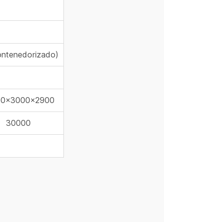
ntenedorizado)
00×3000×2900
30000