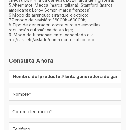
checa); DEIF (marca danesa); DSE(marca de Inglaterra);
5.Altermator: Mecca (marca italiana); Stamford (marca
americana); Leroy Somer (marca francesa);
6.Modo de arranque: arranque eléctrico;
7.Período de revisión: 36000h~60000h;
8.Tipo de generador: cobre puro sin escobillas,
regulación automática de voltaje;
9. Modo de funcionamiento: conectado a la
red/paralelo/aislado/control automático, etc.
Consulta Ahora
Nombre*
Correo electrónico*
Teléfono