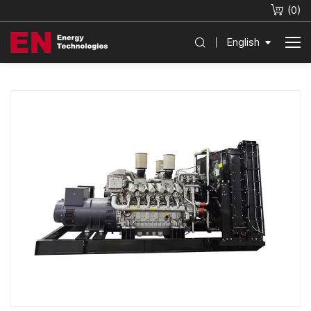
(
0
)
English