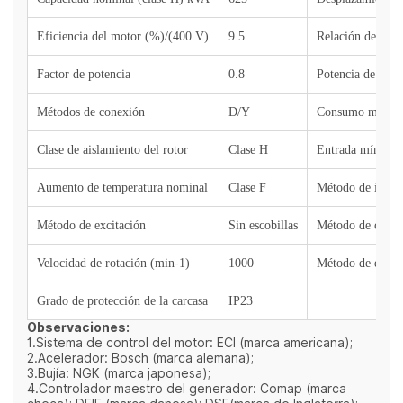
Eficiencia del motor (%)/(400 V)
9
5
Relación de com
Factor de potencia
0.8
Potencia de sali
Métodos de conexión
D/Y
Consumo máximo 
Clase de aislamiento del rotor
Clase
H
Entrada mínima d
Aumento de temperatura nominal
Clase F
Método de ignic
Método de excitación
Sin escobillas
Método de contr
Velocidad de rotación (min-1)
1000
Método de depur
Grado de protección de la carcasa
IP23
Observaciones:
1.Sistema de control del motor: ECI (marca americana);
2.Acelerador: Bosch (marca alemana);
3.Bujía: NGK (marca japonesa);
4.Controlador maestro del generador: Comap (marca