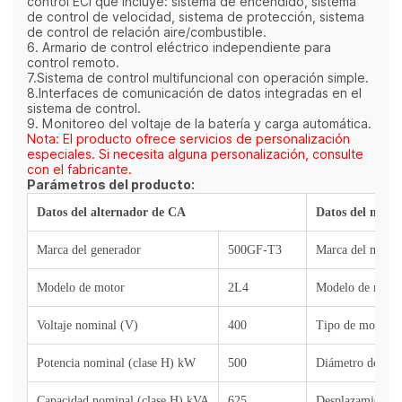
control ECI que incluye: sistema de encendido, sistema
de control de velocidad, sistema de protección, sistema
de control de relación aire/combustible.
6. Armario de control eléctrico independiente para
control remoto.
7.Sistema de control multifuncional con operación simple.
8.Interfaces de comunicación de datos integradas en el
sistema de control.
9. Monitoreo del voltaje de la batería y carga automática.
Nota: El producto ofrece servicios de personalización
especiales. Si necesita alguna personalización, consulte
con el fabricante.
Parámetros del producto:
Datos del alternador de CA
Datos del motor
Marca del generador
500GF-T3
Marca del motor
Modelo de motor
2L4
Modelo de moto
Voltaje nominal (V)
400
Tipo de motor
Potencia nominal (clase H) kW
500
Diámetro del cil
Capacidad nominal (clase H) kVA
625
Desplazamiento 