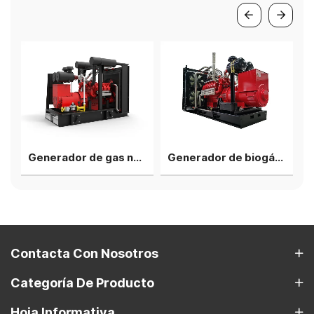
kW, unidad única
Generador de gas natural Deutz HC8V132 de 300 kW, máquina individual
Generador de biogás Deutz HC12V132 de 450 kW, máquina individual
Contacta Con Nosotros
Categoría De Producto
Hoja Informativa