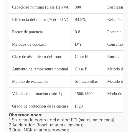
Capacidad nominal (clase H) kVA
300
Desplazamient
Eficiencia del motor (%)/(400 V)
93,5%
Relación de c
Factor de potencia
0.8
Potencia de sa
Métodos de conexión
D/Y
Consumo máxim
Clase de aislamiento del rotor
Clase H
Entrada mínima
Aumento de temperatura nominal
Clase F
Método de ign
Método de excitación
Sin escobillas
Método de con
Velocidad de rotación (min-1)
1500/1800
Modo de regul
Grado de protección de la carcasa
IP23
Observaciones:
1.Sistema de control del motor: ECI (marca americana);
2.Acelerador: Bosch (marca alemana);
3.Bujía: NGK (marca japonesa);