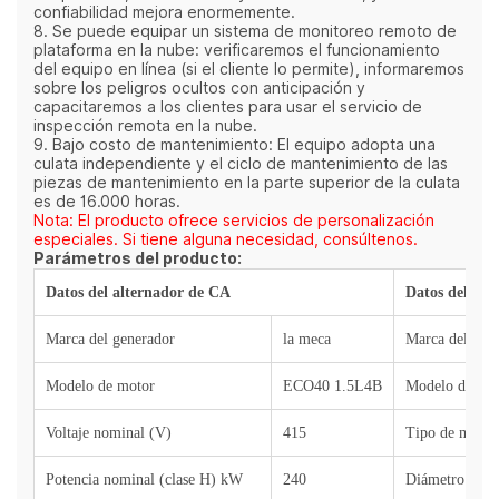
confiabilidad mejora enormemente.
8. Se puede equipar un sistema de monitoreo remoto de
plataforma en la nube: verificaremos el funcionamiento
del equipo en línea (si el cliente lo permite), informaremos
sobre los peligros ocultos con anticipación y
capacitaremos a los clientes para usar el servicio de
inspección remota en la nube.
9. Bajo costo de mantenimiento: El equipo adopta una
culata independiente y el ciclo de mantenimiento de las
piezas de mantenimiento en la parte superior de la culata
es de 16.000 horas.
Nota: El producto ofrece servicios de personalización
especiales. Si tiene alguna necesidad, consúltenos.
Parámetros del producto:
Datos del alternador de CA
Datos del mot
Marca del generador
la meca
Marca del mot
Modelo de motor
ECO40 1.5L4B
Modelo de mo
Voltaje nominal (V)
415
Tipo de motor
Potencia nominal (clase H) kW
240
Diámetro del c