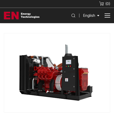
(
0
)
English