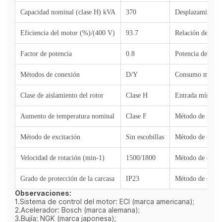
Capacidad nominal (clase H) kVA
370
Desplazamiento 
Eficiencia del motor (%)/(400 V)
93.7
Relación de com
Factor de potencia
0.8
Potencia de sali
Métodos de conexión
D/Y
Consumo máximo
Clase de aislamiento del rotor
Clase H
Entrada mínima d
Aumento de temperatura nominal
Clase F
Método de ignic
Método de excitación
Sin escobillas
Método de contr
Velocidad de rotación (min-1)
1500/1800
Método de depur
Grado de protección de la carcasa
IP23
Método de enfri
Observaciones:
1.Sistema de control del motor: ECI (marca americana);
2.Acelerador: Bosch (marca alemana);
3.Bujía: NGK (marca japonesa);