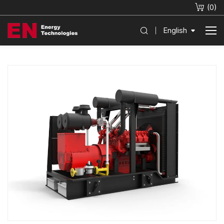
(
0
)
English