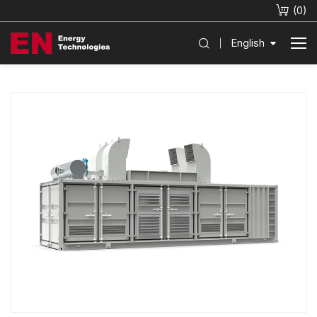
(
0
)
English