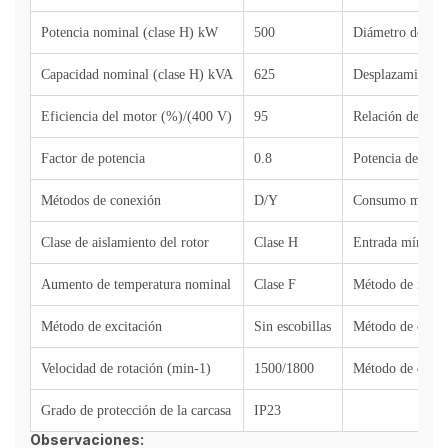
Potencia nominal (clase H) kW
500
Diámetro del cil
Capacidad nominal (clase H) kVA
625
Desplazamiento 
Eficiencia del motor (%)/(400 V)
95
Relación de com
Factor de potencia
0.8
Potencia de sali
Métodos de conexión
D/Y
Consumo máximo
Clase de aislamiento del rotor
Clase H
Entrada mínima d
Aumento de temperatura nominal
Clase F
Método de ignic
Método de excitación
Sin escobillas
Método de contr
Velocidad de rotación (min-1)
1500/1800
Método de depur
Grado de protección de la carcasa
IP23
Observaciones: