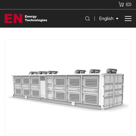
(
0
)
English