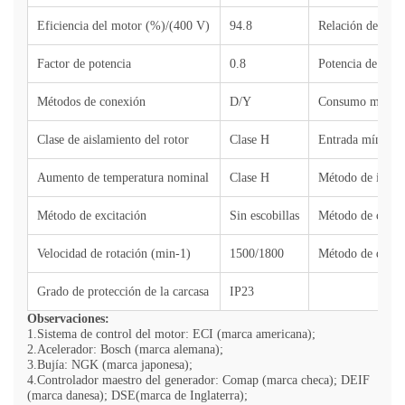
Eficiencia del motor (%)/(400 V)
94.8
Relación de com
Factor de potencia
0.8
Potencia de sali
Métodos de conexión
D/Y
Consumo máximo 
Clase de aislamiento del rotor
Clase
H
Entrada mínima d
Aumento de temperatura nominal
Clase H
Método de ignic
Método de excitación
Sin escobillas
Método de contr
Velocidad de rotación (min-1)
1500/1800
Método de depur
Grado de protección de la carcasa
IP23
Observaciones:
1.Sistema de control del motor: ECI (marca americana);
2.Acelerador: Bosch (marca alemana);
3.Bujía: NGK (marca japonesa);
4.Controlador maestro del generador: Comap (marca checa); DEIF
(marca danesa); DSE(marca de Inglaterra);