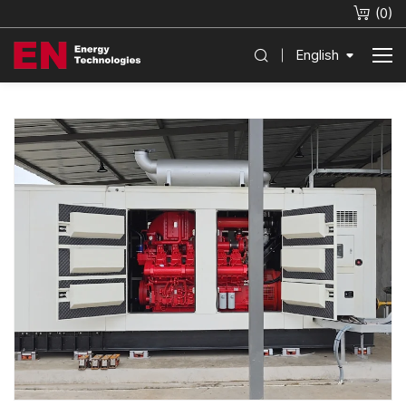
(
0
)
English