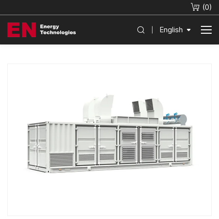
(
0
)
English