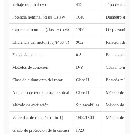
motor
Voltaje nominal (V)
415
Tipo de
Potencia nominal (clase H) kW
1040
Diámetro del ci
Capacidad nominal (clase H) kVA
1300
Desplazamiento 
Eficiencia del motor (%)/(400 V)
96.2
Relación de com
Factor de potencia
0.8
Potencia de sali
Métodos de conexión
D/Y
Consumo máximo
Clase de aislamiento del rotor
Clase H
Entrada mínima 
Aumento de temperatura nominal
Clase H
Método de ignic
Método de excitación
Sin escobillas
Método de contr
Velocidad de rotación (min-1)
1500/1800
Método de depu
Grado de protección de la carcasa
IP23