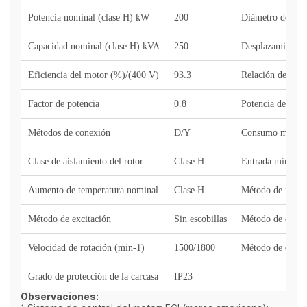
Potencia nominal (clase H) kW
200
Diámetro del cil
Capacidad nominal (clase H) kVA
250
Desplazamiento 
Eficiencia del motor (%)/(400 V)
93.3
Relación de com
Factor de potencia
0.8
Potencia de sali
Métodos de conexión
D/Y
Consumo máximo 
Clase de aislamiento del rotor
Clase
H
Entrada mínima d
Aumento de temperatura nominal
Clase H
Método de ignic
Método de excitación
Sin escobillas
Método de contr
Velocidad de rotación (min-1)
1500/1800
Método de depur
Grado de protección de la carcasa
IP23
Observaciones: