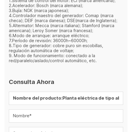
1.Sistema de control del motor: ECI (marca americana);
2.Acelerador: Bosch (marca alemana);
3.Bujía: NGK (marca japonesa);
4.Controlador maestro del generador: Comap (marca
checa); DEIF (marca danesa); DSE(marca de Inglaterra);
5.Altermator: Mecca (marca italiana); Stamford (marca
americana); Leroy Somer (marca francesa);
6.Modo de arranque: arranque eléctrico;
7.Período de revisión: 36000h~60000h;
8.Tipo de generador: cobre puro sin escobillas,
regulación automática de voltaje;
9. Modo de funcionamiento: conectado a la
red/paralelo/aislado/control automático, etc.
Consulta Ahora
Nombre*