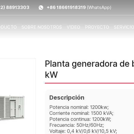
32) 88913303
+86 18661918319
(WhatsApp)
ODUCTO
SOBRE NOSOTROS
VIDEO
PROYECTO
SERVICI
Planta generadora de
kW
Descripción
Potencia nominal: 1200kw;
Corriente nominal: 1500 kVA;
Potencia continua: 1200kW;
Frecuencia: 50Hz/60Hz;
Voltaje: 0,4 kV/0,6 kV/10,5 kV;