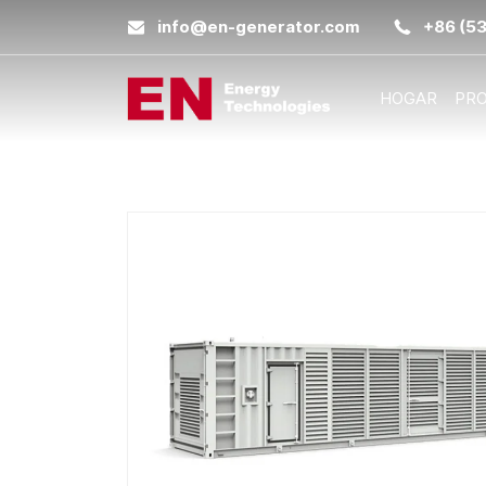
info@en-generator.com
+86 (5
HOGAR
PR