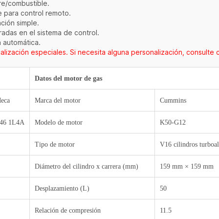
ire/combustible.
e para control remoto.
ación simple.
radas en el sistema de control.
a automática.
lización especiales. Si necesita alguna personalización, consulte c
Datos del motor de gas
eca
Marca del motor
Cummins
46 1L4A
Modelo de motor
K50-G12
Tipo de motor
V16 cilindros turboa
Diámetro del cilindro x carrera (mm)
159 mm × 159 mm
Desplazamiento (L)
50
Relación de compresión
11.5