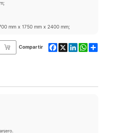
m;
: 5700 mm x 1750 mm x 2400 mm;
Facebook
X
LinkedIn
WhatsApp
Share
Compartir
o
ranjero.