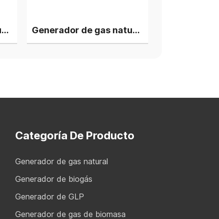
Generador de gas natural Cummins de 1000 kW, silencioso y resistente a la lluvia, grupo electrógeno contenedor de cogeneración.
Planta de energía de una sola unidad con generador de gas natural Cummins de 1200 kW
Categoría De Producto
Generador de gas natural
Generador de biogás
Generador de GLP
Generador de gas de biomasa