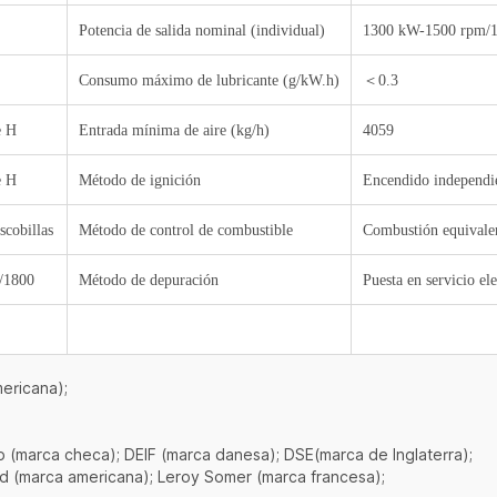
Potencia de salida nominal (individual)
1300 kW-1500 rpm/
Consumo máximo de lubricante (g/kW.h)
＜
0.3
e
H
Entrada mínima de aire (kg/h)
4059
e H
Método de ignición
Encendido independie
scobillas
Método de control de combustible
Combustión equivalen
/1800
Método de depuración
Puesta en servicio el
mericana);
(marca checa); DEIF (marca danesa); DSE(marca de Inglaterra);
rd (marca americana); Leroy Somer (marca francesa);