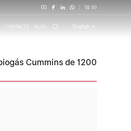
(
0
)
English
O
CONTACTO
BLOG
 biogás Cummins de 1200