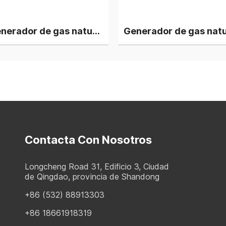
Generador de gas natural Deutz V12 de 1,5 MW con 3 grupos electrógenos en paralelo
Generador de gas natural Deutz V12 de 2 MW, 4 grupos en planta de energía en paralelo
Contacta Con Nosotros
Longcheng Road 31, Edificio 3, Ciudad
de Qingdao, provincia de Shandong
+86 (532) 88913303
+86 18661918319