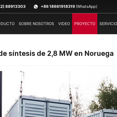
32) 88913303
+86 18661918319
(WhatsApp)
ODUCTO
SOBRE NOSOTROS
VIDEO
PROYECTO
SERVICI
 de síntesis de 2,8 MW en Noruega