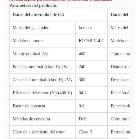
Parámetros del producto:
Datos del alternador de CA
Datos del moto
Marca del generador
la meca
Marca del moto
Modelo de motor
ECO38 1L4 C
Modelo de mot
Voltaje nominal (V)
400
Tipo de motor
Potencia nominal (clase H) kW
240
Diámetro del ci
Capacidad nominal (clase H) kVA
300
Desplazamiento
Eficiencia del motor (%)/(400 V)
94.2
Relación de co
Factor de potencia
0.8
Potencia de sal
Métodos de conexión
D/Y
Consumo máximo
Clase de aislamiento del rotor
Clase H
Entrada mínima 