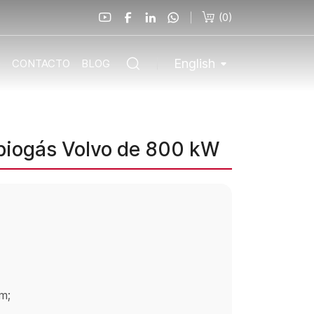
(
0
)
English
O
CONTACTO
BLOG
 biogás Volvo de 800 kW
m;