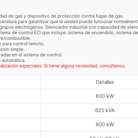
idad de gas y dispositivo de protección contra fugas de gas.
mperatura para garantizar que la unidad pueda funcionar normalme
s grupos electrógenos. Silenciador industrial con capacidad de sile
stema de control ECI que incluye: sistema de encendido, sistema de
ire/combustible.
e para control remoto.
ación simple.
radas en el sistema de control.
a automática.
alización especiales. Si tiene alguna necesidad, consúltenos.
Detalles
800 kW
625 kVA
800 kW