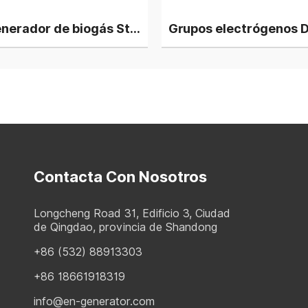
Generador de biogás Steyr T12 de 1000 kW, 4 unidades en paralelo
Contacta Con Nosotros
Longcheng Road 31, Edificio 3, Ciudad
de Qingdao, provincia de Shandong
+86 (532) 88913303
+86 18661918319
info@en-generator.com