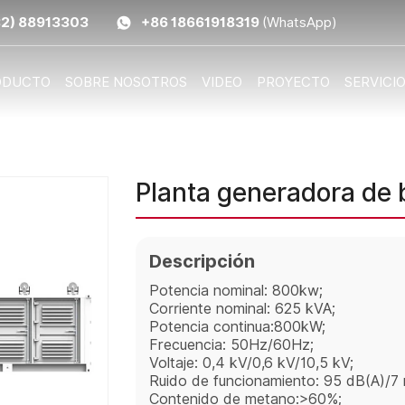
32) 88913303
+86 18661918319
(WhatsApp)
ODUCTO
SOBRE NOSOTROS
VIDEO
PROYECTO
SERVICI
Planta generadora de
Descripción
Potencia nominal: 800kw;
Corriente nominal: 625 kVA;
Potencia continua:800kW;
Frecuencia: 50Hz/60Hz;
Voltaje: 0,4 kV/0,6 kV/10,5 kV;
Ruido de funcionamiento: 95 dB(A)/7 
Contenido de metano:>60%;