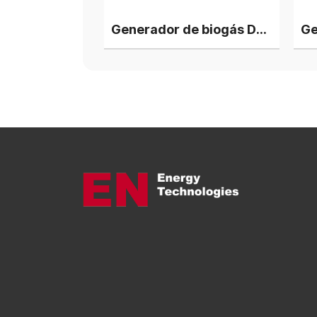
Generador de biogás Deutz V12 de 1350 kW, 3 unidades en paralelo