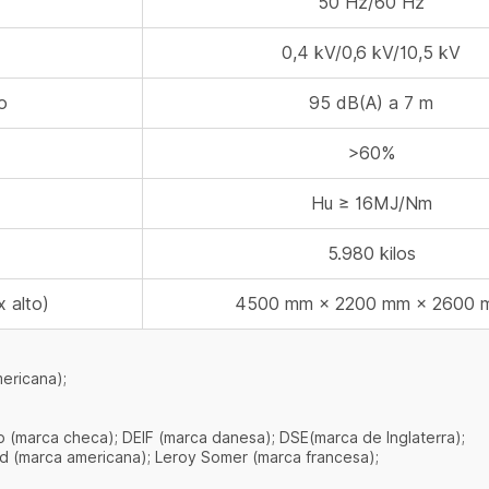
50 Hz/60 Hz
0,4 kV/0,6 kV/10,5 kV
o
95 dB(A) a 7 m
>60%
Hu ≥ 16MJ/Nm
5.980 kilos
 alto)
4500 mm × 2200 mm × 2600 
mericana);
(marca checa); DEIF (marca danesa); DSE(marca de Inglaterra);
rd (marca americana); Leroy Somer (marca francesa);