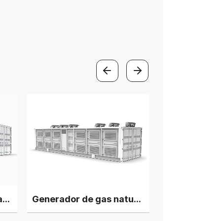
Generadores de gas natural Huahcia-Deutz de 2,5 MW, 5 unidades con motores V12 en paralelo
Generador de gas natural Huachai-Deutz de 3 MW con 6 unidades de motor V12 en paralelo