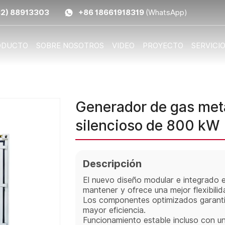
32) 88913303
+86 18661918319
(WhatsApp)
ODUCTO
SOBRE NOSOTROS
VIDEO
PROYECTO
SERVICI
Generador de gas meta
silencioso de 800 kW
Descripción
El nuevo diseño modular e integrado es
mantener y ofrece una mejor flexibilid
Los componentes optimizados garanti
mayor eficiencia.
Funcionamiento estable incluso con 