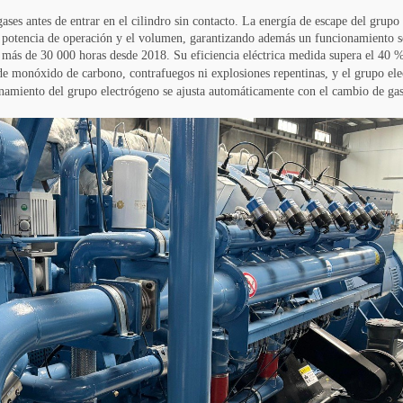
gases antes de entrar en el cilindro sin contacto. La energía de escape del grupo 
la potencia de operación y el volumen, garantizando además un funcionamiento 
ás de 30 000 horas desde 2018. Su eficiencia eléctrica medida supera el 40 %,
 de monóxido de carbono, contrafuegos ni explosiones repentinas, y el grupo el
onamiento del grupo electrógeno se ajusta automáticamente con el cambio de gas