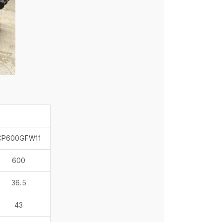
CP600GFW11
600
36.5
43