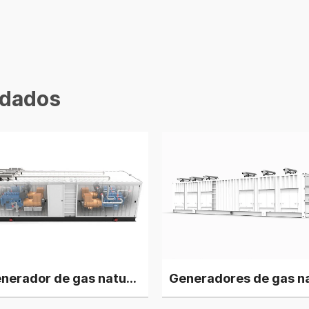
dados
Generador de gas natural Deutz V12 de 2 MW, 4 grupos en planta de energía en paralelo