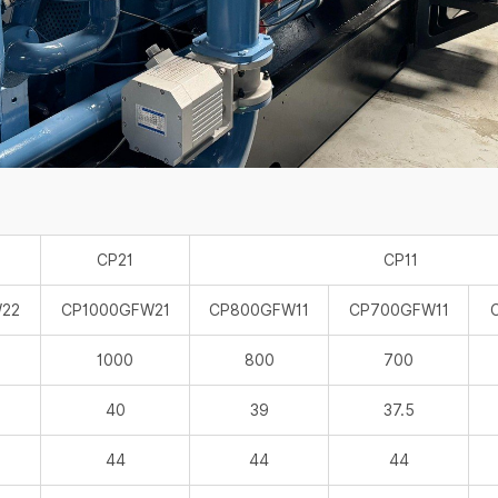
CP21
CP11
22
CP1000GFW21
CP800GFW11
CP700GFW11
1000
800
700
40
39
37.5
44
44
44