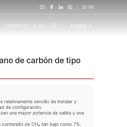
(
0
)
English
O
CONTACTO
BLOG
no de carbón de tipo
 relativamente sencillo de instalar y
ad de configuración.
zan una mayor potencia de salida y una
un contenido de CH₄ tan bajo como 7%.