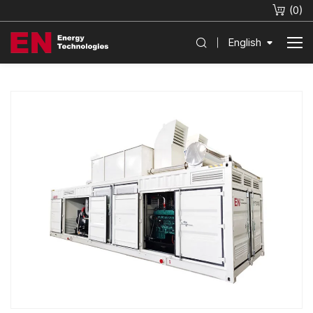
(
0
)
English