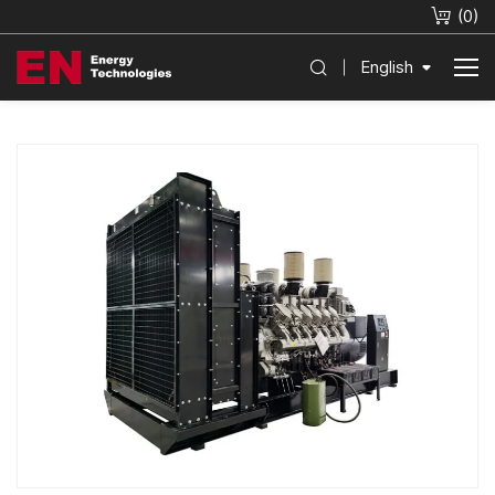
(
0
)
English