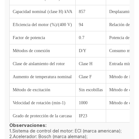
Capacidad nominal (clase H) kVA
857
Desplazamiento 
Eficiencia del motor (%)/(400 V)
94
Relación de com
Factor de potencia
0.7
Potencia de sali
Métodos de conexión
D/Y
Consumo máximo 
Clase de aislamiento del rotor
Clase
H
Entrada mínima d
Aumento de temperatura nominal
Clase F
Método de ignic
Método de excitación
Sin escobillas
Método de contr
Velocidad de rotación (min-1)
1000
Método de depur
Grado de protección de la carcasa
IP23
Observaciones:
1.Sistema de control del motor: ECI (marca americana);
2.Acelerador: Bosch (marca alemana);