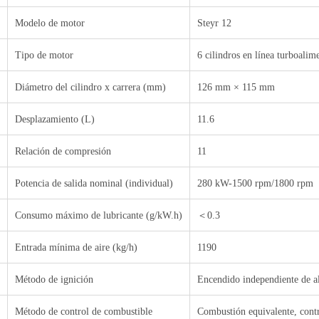
Modelo de motor
Steyr 12
Tipo de motor
6 cilindros en línea turboalim
Diámetro del cilindro x carrera (mm)
126 mm × 115 mm
Desplazamiento (L)
11.6
Relación de compresión
11
Potencia de salida nominal (individual)
280 kW-1500 rpm/1800 rpm
Consumo máximo de lubricante (g/kW.h)
＜
0.3
Entrada mínima de aire (kg/h)
1190
Método de ignición
Encendido independiente de a
Método de control de combustible
Combustión equivalente, contr