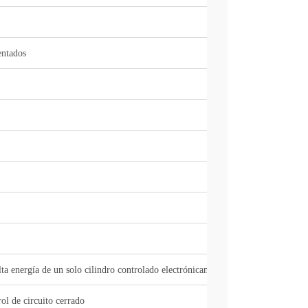
entados
lta energía
de un solo cilindro controlado
electrónicamente
ol de circuito cerrado