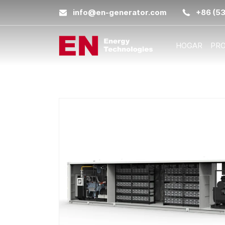
info@en-generator.com
+86 (5
HOGAR
PR