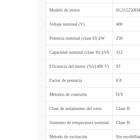
Modelo de motor
SG315250D4
Voltaje nominal (V)
400
Potencia nominal (clase H) kW
250
Capacidad nominal (clase H) kVA
312
Eficiencia del motor (%)/(400 V)
93
Factor de potencia
0.8
Métodos de conexión
D/Y
Clase de aislamiento del rotor
Clase
H
Aumento de temperatura nominal
Clase H
Método de excitación
Sin escobillas