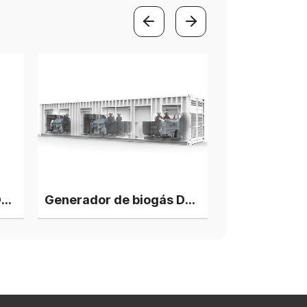
Generador de biogás Deutz HC12V132 de 450 kW, máquina individual
Generador de biogás Deutz V12 de 1350 kW, 3 unidades en paralelo