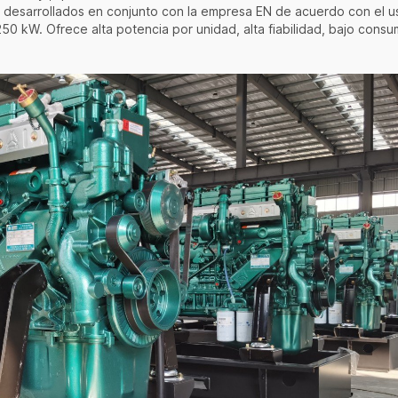
 desarrollados en conjunto con la empresa EN de acuerdo con el u
50 kW. Ofrece alta potencia por unidad, alta fiabilidad, bajo consu