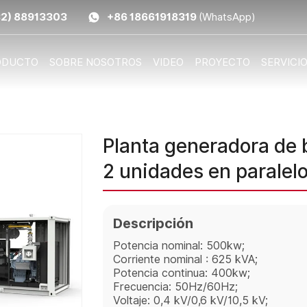
32) 88913303
+86 18661918319
(WhatsApp)
ODUCTO
SOBRE NOSOTROS
VIDEO
PROYECTO
SERVICI
Planta generadora de 
2 unidades en paralel
Descripción
Potencia nominal: 500kw;
Corriente nominal : 625 kVA;
Potencia continua: 400kw;
Frecuencia: 50Hz/60Hz;
Voltaje: 0,4 kV/0,6 kV/10,5 kV;