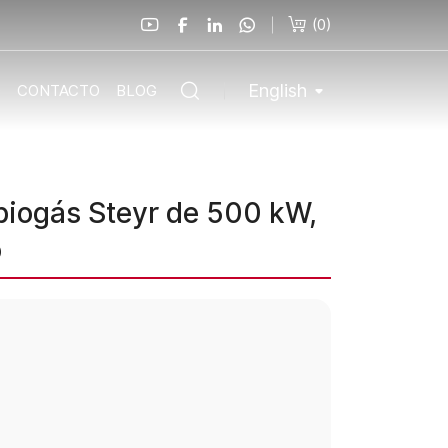
(
0
)
English
O
CONTACTO
BLOG
biogás Steyr de 500 kW,
o