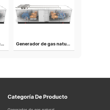
Grupos electrógenos Deutz Biogas de 1800 kW, 4 unidades en planta de energía en paralelo
Generador de gas natural Deutz V12 de 2 MW, 4 grupos en planta de energía en paralelo
Categoría De Producto
Generador de gas natural