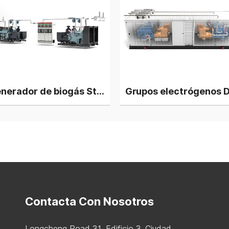
Generador de biogás Steyr T12 de 1000 kW, 4 unidades en paralelo
Contacta Con Nosotros
Longcheng Road 31, Edificio 3, Ciudad