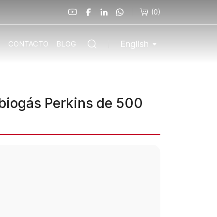
(
0
)
English
O
CONTACTO
BLOG
biogás Perkins de 500