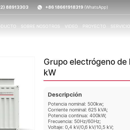
32) 88913303
+86 18661918319
(WhatsApp)
ODUCTO
SOBRE NOSOTROS
VIDEO
PROYECTO
SERVICI
Grupo electrógeno de 
kW
Descripción
Potencia nominal: 500kw;
Corriente nominal: 625 kVA;
Potencia continua: 400kW;
Frecuencia: 50Hz/60Hz;
Voltaje: 0,4 kV/0,6 kV/10,5 kV;