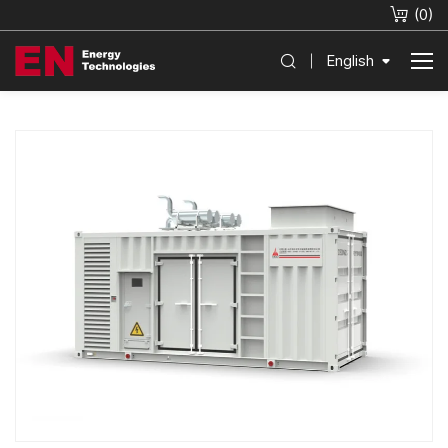
(
0
)
English