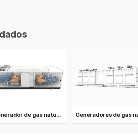
dados
Generador de gas natural Deutz V12 de 2 MW, 4 grupos en planta de energía en paralelo