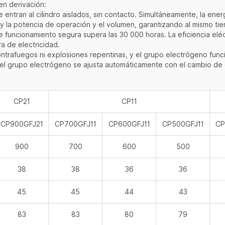
en derivación:
e entran al cilindro aislados, sin contacto. Simultáneamente, la ene
n y la potencia de operación y el volumen, garantizando al mismo t
uncionamiento segura supera las 30 000 horas. La eficiencia eléct
a de electricidad.
afuegos ni explosiones repentinas, y el grupo electrógeno funci
o del grupo electrógeno se ajusta automáticamente con el cambio de
CP21
CP11
CP900GFJ21
CP700GFJ11
CP600GFJ11
CP500GFJ11
CP
900
700
600
500
38
38
36
36
45
45
44
43
83
83
80
79