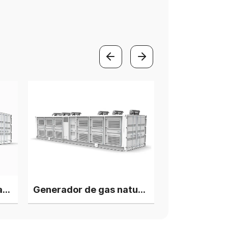
Generadores de gas natural Huahcia-Deutz de 2,5 MW, 5 unidades con motores V12 en paralelo
Generador de gas natural Huachai-Deutz de 3 MW con 6 unidades de motor V12 en paralelo