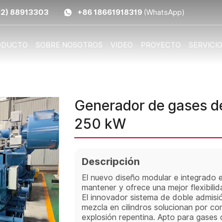
32) 88913303
+86 18661918319
(WhatsApp)
ODUCTO
SOBRE NOSOTROS
VIDEO
PROYECTO
SERVICI
Generador de gases de
250 kW
Descripción
El nuevo diseño modular e integrado es
mantener y ofrece una mejor flexibilid
El innovador sistema de doble admisió
mezcla en cilindros solucionan por c
explosión repentina. Apto para gases 