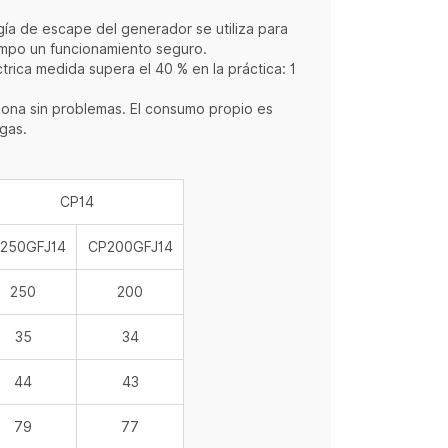
rgía de escape del generador se utiliza para
iempo un funcionamiento seguro.
rica medida supera el 40 % en la práctica: 1
ona sin problemas. El consumo propio es
 gas.
CP14
250GFJ14
CP200GFJ14
250
200
35
34
44
43
79
77