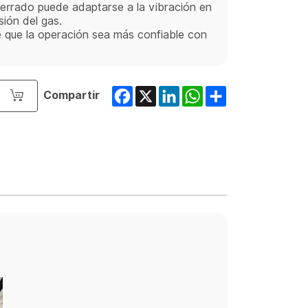
cerrado puede adaptarse a la vibración en
sión del gas.
e que la operación sea más confiable con
Facebook
X
LinkedIn
WhatsApp
Share
Compartir
o