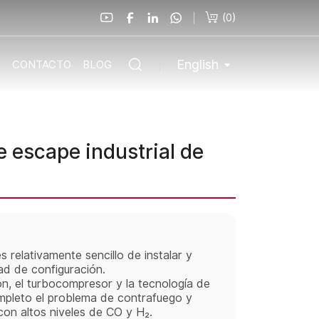
(
0
)
English
O
CONTACTO
BLOG
 escape industrial de
 relativamente sencillo de instalar y
ad de configuración.
n, el turbocompresor y la tecnología de
ompleto el problema de contrafuego y
con altos niveles de CO y H₂.