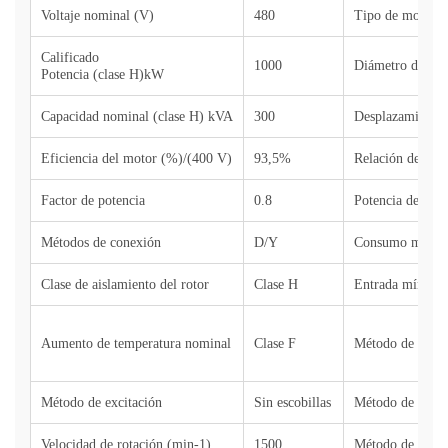
Voltaje nominal (V)
480
Tipo de motor
Calificado
1000
Diámetro del ci
Potencia (clase H)kW
Capacidad nominal (clase H) kVA
300
Desplazamiento 
Eficiencia del motor (%)/(400 V)
93,5%
Relación de com
Factor de potencia
0.8
Potencia de sali
Métodos de conexión
D/Y
Consumo máximo
Clase de aislamiento del rotor
Clase H
Entrada mínima 
Aumento de temperatura nominal
Clase F
Método de ignic
Método de excitación
Sin escobillas
Método de contr
Velocidad de rotación (min-1)
1500
Método de depu