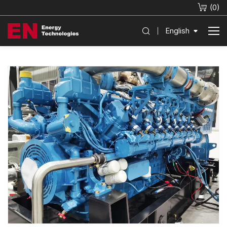
(
0
)
English