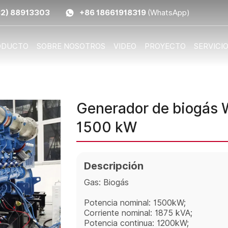
32) 88913303
+86 18661918319
(WhatsApp)
ODUCTO
SOBRE NOSOTROS
VIDEO
PROYECTO
SERVICI
Generador de biogás 
1500 kW
Descripción
Gas: Biogás
Potencia nominal: 1500kW;
Corriente nominal: 1875 kVA;
Potencia continua: 1200kW;