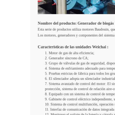
Nombre del producto: Generador
de
biogás
Esta serie de productos utiliza motores Baudouin, que
Los motores, generadores y componentes del sistema d
Características de las unidades
Weichai
:
1. Motor de gas de alta eficiencia;
2. Generador síncrono de CA;
3. Grupo de válvulas de gas de seguridad, dispos
4. Sistema de enfriamiento adecuado para tempe
5. Pruebas estrictas de fábrica para todos los gr
6. El silenciador adopta un silenciador industr
7. Sistema avanzado de control del motor: El si
protección, sistema de control de relación aire-
8. Equipado con un sistema de control de tempe
9. Gabinete de control eléctrico independiente,
10. Sistema de control multifunción, operación 
11. Interfaz de comunicación de datos integrada e
12. Monitorea el voltaje de la batería y cárgala