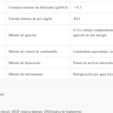
Consumo máximo de lubricante (g/kW.h)
＜0.3
Entrada mínima de aire (kg/h)
3012
O-Un cilindro independient
Método de ignición
ignición de alta energía
Método de control de combustible
Combustión equivalente, con
Método de depuración
Puesta en servicio electróni
Método de enfriamiento
Refrigeración por agua for
na);
 checa); DEIF (marca danesa); DSE(marca de Inglaterra);