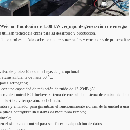
Weichai Baudouin
de 1500
kW
,
equipo de generación de energía
 utilizan tecnología china para su desarrollo y producción.
e control están fabricados con marcas nacionales y extranjeras de primera líne
itivo de protección contra fugas de gas opcional;
raturas ambiente de hasta 50 ℃;
upos electrógenos;
ial con una capacidad de reducción de ruido de 12-20dB (A);
stema de control ECI incluye: sistema de encendido, sistema de control de deton
combustible y temperatura del cilindro;
ratura y enfriador para garantizar el funcionamiento normal de la unidad a un
 se puede configurar un sistema de monitoreo remoto;
simple;
n el sistema de control para satisfacer la adquisición de datos;
 automáticamente.