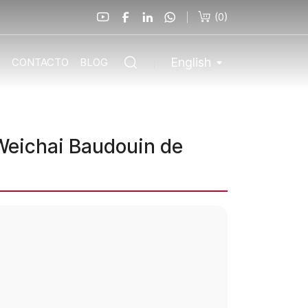
(
0
)
English
O
CONTACTO
BLOG
Weichai Baudouin de