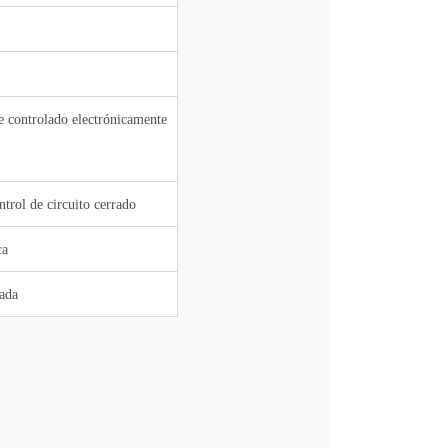
e controlado electrónicamente
trol de circuito cerrado
ca
zada