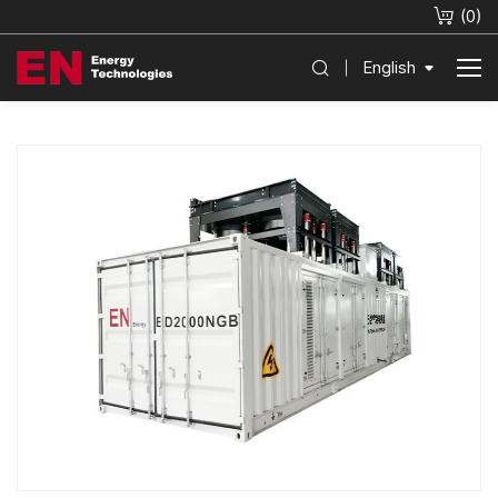
(
0
)
English