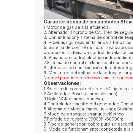
Características de las unidades Steyr
1.Motor de gas de alta eficiencia.
2. Alternador síncrono de CA. Tren de segur
3. Con enfriador y sistema de control de te
4. Pruebas rigurosas en taller para todos lo
5. Sistema de control de motor avanzado: si
protección, sistema de control de relación a
6. Armario de control eléctrico independient
7.Sistema de control multifuncional con oper
8.Interfaces de comunicación de datos integ
9. Monitoreo del voltaje de la batería y carg
Nota: El producto ofrece servicios de person
Observaciones:
1.Sistema de control del motor: ECI (marca a
2.Acelerador: Bosch (marca alemana);
3.Bujía: NGK (marca japonesa);
4.Controlador maestro del generador: Comap 
5.Altermator: Mecca (marca italiana); Stamfo
6.Modo de arranque: arranque eléctrico;
7.Período de revisión: 36000h~60000h;
8.Tipo de generador: cobre puro sin escobill
9. Modo de funcionamiento: conectado a la re