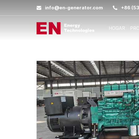
info@en-generator.com
+86 (5
HOGAR
PR