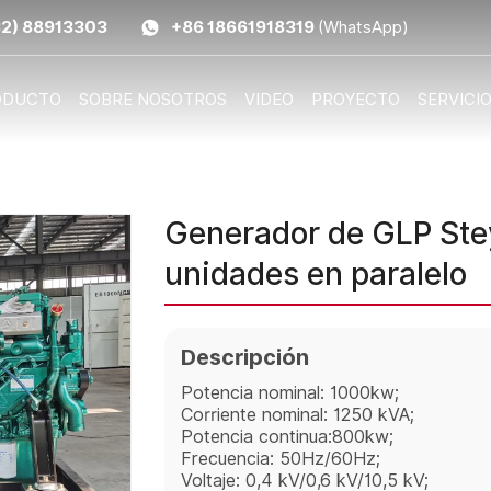
32) 88913303
+86 18661918319
(WhatsApp)
ODUCTO
SOBRE NOSOTROS
VIDEO
PROYECTO
SERVICI
Generador de GLP Ste
unidades en paralelo
Descripción
Potencia nominal: 1000kw;
Corriente nominal: 1250 kVA;
Potencia continua:800kw;
Frecuencia: 50Hz/60Hz;
Voltaje: 0,4 kV/0,6 kV/10,5 kV;