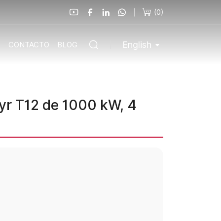
(
0
)
English
O
CONTACTO
BLOG
yr T12 de 1000 kW, 4