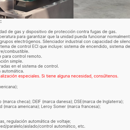
:
idad de gas y dispositivo de protección contra fugas de gas.
mperatura para garantizar que la unidad pueda funcionar normalme
s grupos electrógenos. Silenciador industrial con capacidad de sile
stema de control ECI que incluye: sistema de encendido, sistema de
ire/combustible.
e para control remoto.
ación simple.
radas en el sistema de control.
a automática.
alización especiales. Si tiene alguna necesidad, consúltenos.
mericana);
(marca checa); DEIF (marca danesa); DSE(marca de Inglaterra);
rd (marca americana); Leroy Somer (marca francesa);
as, regulación automática de voltaje;
d/paralelo/aislado/control automático, etc.