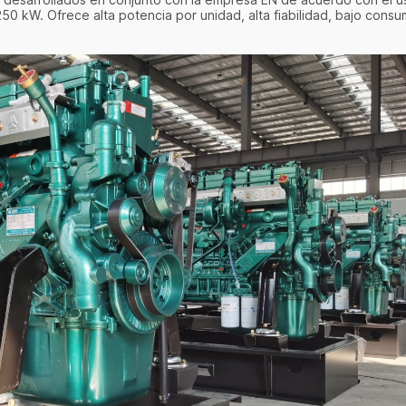
 desarrollados en conjunto con la empresa EN de acuerdo con el u
50 kW. Ofrece alta potencia por unidad, alta fiabilidad, bajo consu