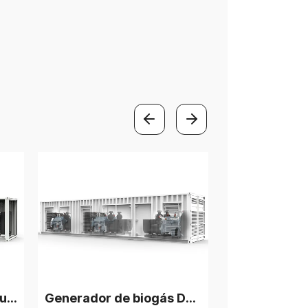
Generador de biogás Deutz V12 de 1350 kW, 3 unidades en paralelo
Generador de gas natural Deutz V12 de 1,5 MW con 3 grupos electrógenos en paralelo