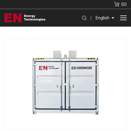
(
0
)
English